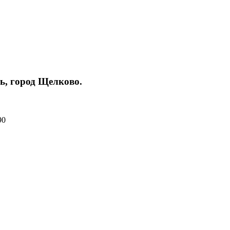
ть, город Щелково.
90