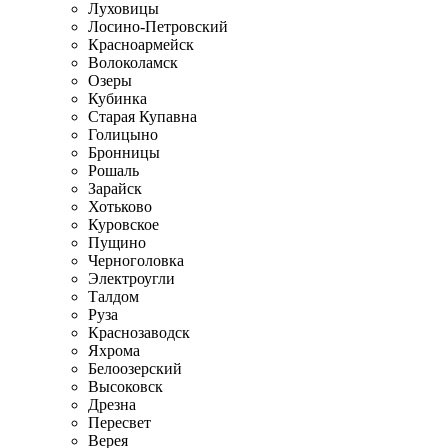
Луховицы
Лосино-Петровский
Красноармейск
Волоколамск
Озеры
Кубинка
Старая Купавна
Голицыно
Бронницы
Рошаль
Зарайск
Хотьково
Куровское
Пущино
Черноголовка
Электроугли
Талдом
Руза
Краснозаводск
Яхрома
Белоозерский
Высоковск
Дрезна
Пересвет
Верея