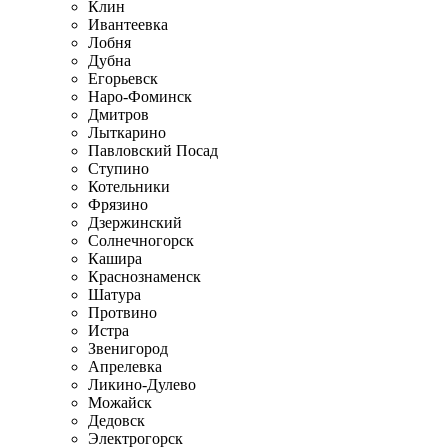
Клин
Ивантеевка
Лобня
Дубна
Егорьевск
Наро-Фоминск
Дмитров
Лыткарино
Павловский Посад
Ступино
Котельники
Фрязино
Дзержинский
Солнечногорск
Кашира
Краснознаменск
Шатура
Протвино
Истра
Звенигород
Апрелевка
Ликино-Дулево
Можайск
Дедовск
Электрогорск