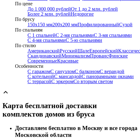
По цене
До 1 000 000 рублей
От 1 до 2 млн. рублей
Более 2 млн. рублей
Недорогие
По брусу
150х150 мм
200х200 мм
Профилированный
Сухой
По спальням
С 1 спальней
С 2-мя спальнями
С 3-мя спальнями
С 4-мя спальнями
С 5-ю спальнями
По стилю
Американский
Русский
Шале
Европейский
Классиче
Скандинавский
Минимализм
Прованс
Финские
Современные
Красивые
Особенности
С гаражом
С санузлом
С балконом
С верандой
С котельной
С мансардой
С панорамными окнами
С террасой
С эркером
Со вторым светом
Прокрутка
вверх
Карта бесплатной доставки
комплектов домов из бруса
Доставляем бесплатно в Москву и все города
Московской области