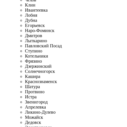
Клин
Ивантеевка
Лобня
Дубна
Егорьевск
Наро-Фоминск
Дмитров
Лыткарино
Павловский Посад
Ступино
Котельники
Фрязино
Дзержинский
Солнечногорск
Кашира
Краснознаменск
Шатура
Протвино
Истра
Звенигород
Апрелевка
Ликино-Дулево
Можайск
Дедовск