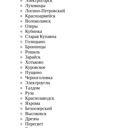
Электрогорск
Луховицы
Лосино-Петровский
Красноармейск
Волоколамск
Озеры
Кубинка
Старая Купавна
Голицыно
Бронницы
Рошаль
Зарайск
Хотьково
Куровское
Пущино
Черноголовка
Электроугли
Талдом
Руза
Краснозаводск
Яхрома
Белоозерский
Высоковск
Дрезна
Пересвет