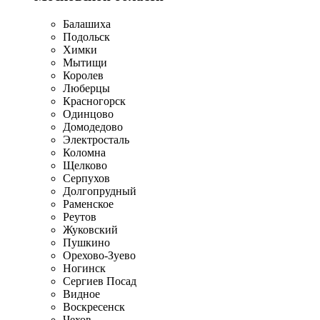
Балашиха
Подольск
Химки
Мытищи
Королев
Люберцы
Красногорск
Одинцово
Домодедово
Электросталь
Коломна
Щелково
Серпухов
Долгопрудный
Раменское
Реутов
Жуковский
Пушкино
Орехово-Зуево
Ногинск
Сергиев Посад
Видное
Воскресенск
Чехов