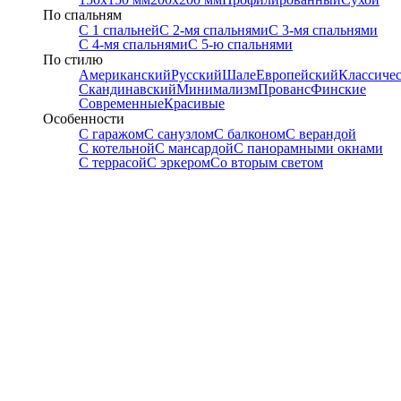
По спальням
С 1 спальней
С 2-мя спальнями
С 3-мя спальнями
С 4-мя спальнями
С 5-ю спальнями
По стилю
Американский
Русский
Шале
Европейский
Классиче
Скандинавский
Минимализм
Прованс
Финские
Современные
Красивые
Особенности
С гаражом
С санузлом
С балконом
С верандой
С котельной
С мансардой
С панорамными окнами
С террасой
С эркером
Со вторым светом