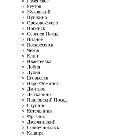
Раменское
Реутов
Жуковский
Пушкино
Орехово-Зуево
Ногинск
Сергиев Посад
Видное
Воскресенск
Чехов
Клин
Ивантеевка
Лобня
Дубна
Егорьевск
Наро-Фоминск
Дмитров
Лыткарино
Павловский Посад
Ступино
Котельники
Фрязино
Дзержинский
Солнечногорск
Кашира