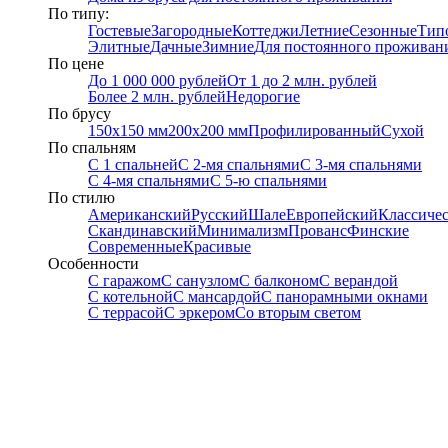
По типу:
Гостевые
Загородные
Коттеджи
Летние
Сезонные
Тип
Элитные
Дачные
Зимние
Для постоянного проживан
По цене
До 1 000 000 рублей
От 1 до 2 млн. рублей
Более 2 млн. рублей
Недорогие
По брусу
150х150 мм
200х200 мм
Профилированный
Сухой
По спальням
С 1 спальней
С 2-мя спальнями
С 3-мя спальнями
С 4-мя спальнями
С 5-ю спальнями
По стилю
Американский
Русский
Шале
Европейский
Классиче
Скандинавский
Минимализм
Прованс
Финские
Современные
Красивые
Особенности
С гаражом
С санузлом
С балконом
С верандой
С котельной
С мансардой
С панорамными окнами
С террасой
С эркером
Со вторым светом