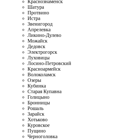
Краснознаменск
Шатура
Протвино
Истра
Звенигород
Апрелевка
Ликино-Дулево
Можайск
Дедовск
Электрогорск
Луховицы
Лосино-Петровский
Красноармейск
Волоколамск
Озеры
Кубинка
Старая Купавна
Голицыно
Бронницы
Рошаль
Зарайск
Хотьково
Куровское
Пущино
Черноголовка