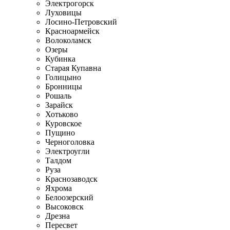
Электрогорск
Луховицы
Лосино-Петровский
Красноармейск
Волоколамск
Озеры
Кубинка
Старая Купавна
Голицыно
Бронницы
Рошаль
Зарайск
Хотьково
Куровское
Пущино
Черноголовка
Электроугли
Талдом
Руза
Краснозаводск
Яхрома
Белоозерский
Высоковск
Дрезна
Пересвет