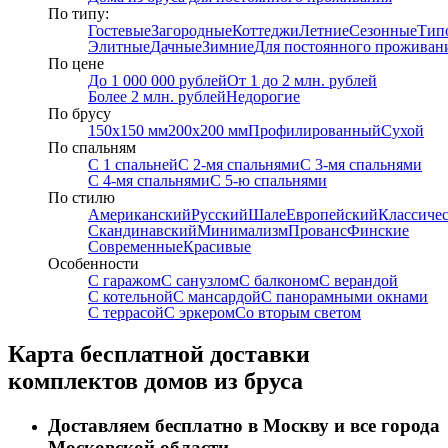
По типу:
Гостевые
Загородные
Коттеджи
Летние
Сезонные
Тип
Элитные
Дачные
Зимние
Для постоянного проживан
По цене
До 1 000 000 рублей
От 1 до 2 млн. рублей
Более 2 млн. рублей
Недорогие
По брусу
150х150 мм
200х200 мм
Профилированный
Сухой
По спальням
С 1 спальней
С 2-мя спальнями
С 3-мя спальнями
С 4-мя спальнями
С 5-ю спальнями
По стилю
Американский
Русский
Шале
Европейский
Классиче
Скандинавский
Минимализм
Прованс
Финские
Современные
Красивые
Особенности
С гаражом
С санузлом
С балконом
С верандой
С котельной
С мансардой
С панорамными окнами
С террасой
С эркером
Со вторым светом
Карта бесплатной доставки
комплектов домов из бруса
Доставляем бесплатно в Москву и все города
Московской области