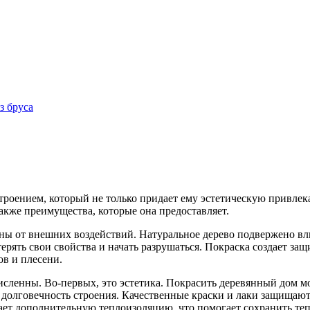
з бруса
троением, который не только придает ему эстетическую привлека
также преимущества, которые она предоставляет.
ины от внешних воздействий. Натуральное дерево подвержено вл
рять свои свойства и начать разрушаться. Покраска создает за
ов и плесени.
ленны. Во-первых, это эстетика. Покрасить деревянный дом мо
долговечность строения. Качественные краски и лаки защищают 
ает дополнительную теплоизоляцию, что помогает сохранить тепл