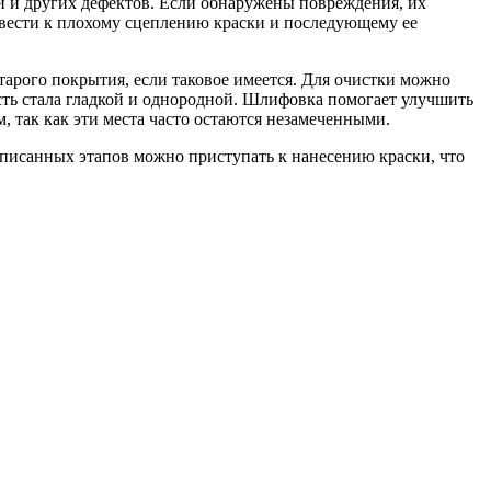
и и других дефектов. Если обнаружены повреждения, их
ривести к плохому сцеплению краски и последующему ее
тарого покрытия, если таковое имеется. Для очистки можно
сть стала гладкой и однородной. Шлифовка помогает улучшить
, так как эти места часто остаются незамеченными.
писанных этапов можно приступать к нанесению краски, что