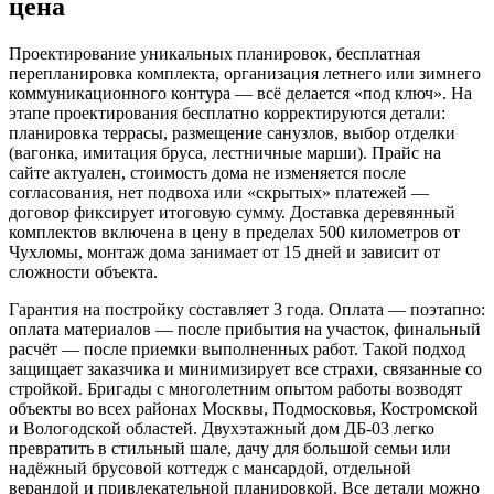
цена
Проектирование уникальных планировок, бесплатная
перепланировка комплекта, организация летнего или зимнего
коммуникационного контура — всё делается «под ключ». На
этапе проектирования бесплатно корректируются детали:
планировка террасы, размещение санузлов, выбор отделки
(вагонка, имитация бруса, лестничные марши). Прайс на
сайте актуален, стоимость дома не изменяется после
согласования, нет подвоха или «скрытых» платежей —
договор фиксирует итоговую сумму. Доставка деревянный
комплектов включена в цену в пределах 500 километров от
Чухломы, монтаж дома занимает от 15 дней и зависит от
сложности объекта.
Гарантия на постройку составляет 3 года. Оплата — поэтапно:
оплата материалов — после прибытия на участок, финальный
расчёт — после приемки выполненных работ. Такой подход
защищает заказчика и минимизирует все страхи, связанные со
стройкой. Бригады с многолетним опытом работы возводят
объекты во всех районах Москвы, Подмосковья, Костромской
и Вологодской областей. Двухэтажный дом ДБ-03 легко
превратить в стильный шале, дачу для большой семьи или
надёжный брусовой коттедж с мансардой, отдельной
верандой и привлекательной планировкой. Все детали можно