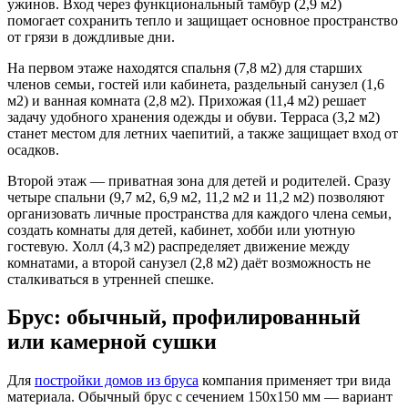
ужинов. Вход через функциональный тамбур (2,9 м2)
помогает сохранить тепло и защищает основное пространство
от грязи в дождливые дни.
На первом этаже находятся спальня (7,8 м2) для старших
членов семьи, гостей или кабинета, раздельный санузел (1,6
м2) и ванная комната (2,8 м2). Прихожая (11,4 м2) решает
задачу удобного хранения одежды и обуви. Терраса (3,2 м2)
станет местом для летних чаепитий, а также защищает вход от
осадков.
Второй этаж — приватная зона для детей и родителей. Сразу
четыре спальни (9,7 м2, 6,9 м2, 11,2 м2 и 11,2 м2) позволяют
организовать личные пространства для каждого члена семьи,
создать комнаты для детей, кабинет, хобби или уютную
гостевую. Холл (4,3 м2) распределяет движение между
комнатами, а второй санузел (2,8 м2) даёт возможность не
сталкиваться в утренней спешке.
Брус: обычный, профилированный
или камерной сушки
Для
постройки домов из бруса
компания применяет три вида
материала. Обычный брус с сечением 150х150 мм — вариант