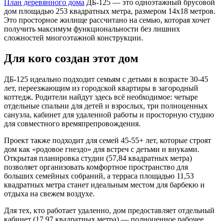
План деревянного дома
ДБ-125 — это одноэтажный брусовой
дом площадью 253 квадратных метра, размером 14х18 метров.
Это просторное жилище рассчитано на семью, которая хочет
получить максимум функциональности без лишних
сложностей многоэтажной конструкции.
Для кого создан этот дом
ДБ-125 идеально подходит семьям с детьми в возрасте 30-45
лет, переезжающим из городской квартиры в загородный
коттедж. Родители найдут здесь всё необходимое: четыре
отдельные спальни для детей и взрослых, три полноценных
санузла, кабинет для удаленной работы и просторную студию
для совместного времяпрепровождения.
Проект также подходит для семей 45-55+ лет, которые строят
дом как «родовое гнездо» для встреч с детьми и внуками.
Открытая планировка студии (57,84 квадратных метра)
позволяет организовать комфортное пространство для
больших семейных собраний, а терраса площадью 11,53
квадратных метра станет идеальным местом для барбекю и
отдыха на свежем воздухе.
Для тех, кто работает удаленно, дом предоставляет отдельный
кабинет (17,97 квадратных метра) — полноценное рабочее