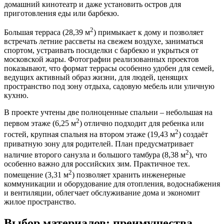
домашний кинотеатр и даже установить остров для
приготовления еды или барбекю.
2
Большая терраса (28,39 м
) примыкает к дому и позволяет
встречать летние рассветы на свежем воздухе, заниматься
спортом, устраивать посиделки с барбекю и укрыться от
московской жары. Фотографии реализованных проектов
показывают, что формат террасы особенно удобен для семей,
ведущих активный образ жизни, для людей, ценящих
пространство под зону отдыха, садовую мебель или уличную
кухню.
В проекте учтены две полноценные спальни – небольшая на
2
первом этаже (6,25 м
) отлично подходит для ребенка или
2
гостей, крупная спальня на втором этаже (19,43 м
) создаёт
приватную зону для родителей. План предусматривает
2
наличие второго санузла и большого тамбура (8,38 м
), что
особенно важно для российских зим. Практичное тех.
2
помещение (3,31 м
) позволяет хранить инженерные
коммуникации и оборудование для отопления, водоснабжения
и вентиляции, облегчает обслуживание дома и экономит
жилое пространство.
Выбор материалов: преимущества