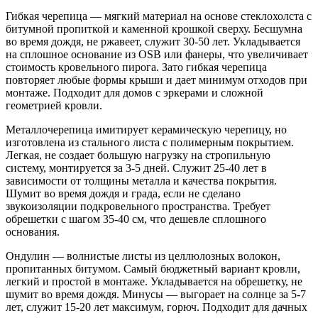
Гибкая черепица — мягкий материал на основе стеклохолста с
битумной пропиткой и каменной крошкой сверху. Бесшумна
во время дождя, не ржавеет, служит 30-50 лет. Укладывается
на сплошное основание из OSB или фанеры, что увеличивает
стоимость кровельного пирога. Зато гибкая черепица
повторяет любые формы крыши и дает минимум отходов при
монтаже. Подходит для домов с эркерами и сложной
геометрией кровли.
Металлочерепица имитирует керамическую черепицу, но
изготовлена из стального листа с полимерным покрытием.
Легкая, не создает большую нагрузку на стропильную
систему, монтируется за 3-5 дней. Служит 25-40 лет в
зависимости от толщины металла и качества покрытия.
Шумит во время дождя и града, если не сделано
звукоизоляции подкровельного пространства. Требует
обрешетки с шагом 35-40 см, что дешевле сплошного
основания.
Ондулин — волнистые листы из целлюлозных волокон,
пропитанных битумом. Самый бюджетный вариант кровли,
легкий и простой в монтаже. Укладывается на обрешетку, не
шумит во время дождя. Минусы — выгорает на солнце за 5-7
лет, служит 15-20 лет максимум, горюч. Подходит для дачных