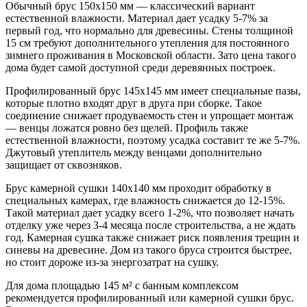
Обычный брус 150х150 мм — классический вариант
естественной влажности. Материал дает усадку 5-7% за
первый год, что нормально для древесины. Стены толщиной
15 см требуют дополнительного утепления для постоянного
зимнего проживания в Московской области. Зато цена такого
дома будет самой доступной среди деревянных построек.
Профилированный брус 145х145 мм имеет специальные пазы,
которые плотно входят друг в друга при сборке. Такое
соединение снижает продуваемость стен и упрощает монтаж
— венцы ложатся ровно без щелей. Профиль также
естественной влажности, поэтому усадка составит те же 5-7%.
Джутовый утеплитель между венцами дополнительно
защищает от сквозняков.
Брус камерной сушки 140х140 мм проходит обработку в
специальных камерах, где влажность снижается до 12-15%.
Такой материал дает усадку всего 1-2%, что позволяет начать
отделку уже через 3-4 месяца после строительства, а не ждать
год. Камерная сушка также снижает риск появления трещин и
синевы на древесине. Дом из такого бруса строится быстрее,
но стоит дороже из-за энергозатрат на сушку.
Для дома площадью 145 м² с банным комплексом
рекомендуется профилированный или камерной сушки брус.