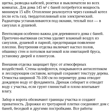
щитка, разводка кабелей, розетки и выключатели во всех
комнатах. Для дома 145 м² с баней потребуется мощность
минимум 15 кВт. Отопление реализуется через газовый котел
(если есть газ), твердотопливный или электрический.
Радиаторы устанавливаются под окнами, теплый пол — в
санузлах и душевой.
Вентиляция особенно важна для деревянного дома с баней.
Приточно-вытяжная система удаляет влажный воздух из
санузлов, душевой и парной, предотвращая появление
плесени. Внутренняя отделка включает настил полов,
обшивку стен и потолков вагонкой или имитацией бруса,
установку дверей и плинтусов.
Внешняя отделка защищает брус от атмосферных
воздействий. Стены шлифуются, покрываются антисептиком
и лессирующим составом, который сохраняет текстуру дерева.
Отмостка шириной 70-100 см по периметру дома отводит
дождевую воду от фундамента. Дренаж собирает и отводит
воду с участка, если грунт глинистый и плохо впитывает
влагу.
Забор и ворота обозначают границы участка и создают
приватность. Дорожки из тротуарной плитки соединяют дом с
баней, беседкой и другими постройками. Все работы