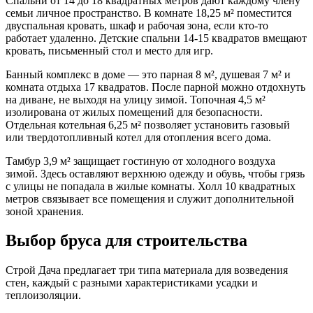
Спальни от 14 до 18 квадратных метров дают каждому члену
семьи личное пространство. В комнате 18,25 м² поместится
двуспальная кровать, шкаф и рабочая зона, если кто-то
работает удаленно. Детские спальни 14-15 квадратов вмещают
кровать, письменный стол и место для игр.
Банный комплекс в доме — это парная 8 м², душевая 7 м² и
комната отдыха 17 квадратов. После парной можно отдохнуть
на диване, не выходя на улицу зимой. Топочная 4,5 м²
изолирована от жилых помещений для безопасности.
Отдельная котельная 6,25 м² позволяет установить газовый
или твердотопливный котел для отопления всего дома.
Тамбур 3,9 м² защищает гостиную от холодного воздуха
зимой. Здесь оставляют верхнюю одежду и обувь, чтобы грязь
с улицы не попадала в жилые комнаты. Холл 10 квадратных
метров связывает все помещения и служит дополнительной
зоной хранения.
Выбор бруса для строительства
Строй Дача предлагает три типа материала для возведения
стен, каждый с разными характеристиками усадки и
теплоизоляции.