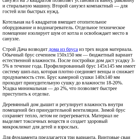
санузел на 5 квадратов позволяет установить ванну, раковину
и стиральную машину. Второй санузел компактный — для
гостей или быстрых нужд.
Котельная на 6 квадратов вмещает отопительное
оборудование и водонагреватель. Отдельное техническое
помещение изолирует шум от котла и освобождает место в
санузле.
Строй Дача возводит
дома из бруса
из трех видов материала.
Обычный брус сечением 150х150 мм — бюджетный вариант
естественной влажности. После постройки дом даст усадку 3-
5% в течение года. Профилированный брус 145х145 мм имеет
систему шип-паз, которая плотно соединяет венцы и снижает
продуваемость стен. Брус камерной сушки 140х140 мм
проходит принудительную сушку до влажности 18-20%.
Усадка минимальная — до 2%, что позволяет быстрее
приступить к отделке.
Деревянный дом дышит и регулирует влажность внутри
помещений без принудительной вентиляции. Зимой брус
сохраняет тепло, летом не перегревается. Материал не
выделяет токсичных веществ и создает здоровый
микроклимат для детей и взрослых.
Для фундамента предлагается три варианта. Винтовые сваи