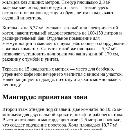
жильцов без лишних метров. Тамбур площадью 2,8 м²
задерживает холодный воздух и грязь — зимой здесь
оставляют верхнюю одежду и обувь, летом складывают
садовый инвентарь.
Котельная на 5,37 м² вмещает газовый или электрический
котел, накопительный водонагреватель на 100-150 литров и
расширительный бак. Отдельное помещение для
коммуникаций избавляет от шума работающего оборудования
в жилых комнатах. Санузел такой же площади — 5,37 м² —
позволяет установить полноценную ванну длиной 170 см,
раковину с тумбой и унитаз.
Терраса на 15 квадратных метрах — место для барбекю,
утреннего кофе или вечернего чаепития с видом на участок.
Навес защищает от дождя, поэтому отдыхать можно даже в
непогоду.
Мансарда: приватная зона
Второй этаж отведен под спальни. Две комнаты по 10,76 м² —
минимум для двуспальной кровати, шкафа и рабочего стола.
Высота потолков в мансарде достигает 2,5 метров в коньке,
что создает ощущение простора. Холл площадью 18,77 м²