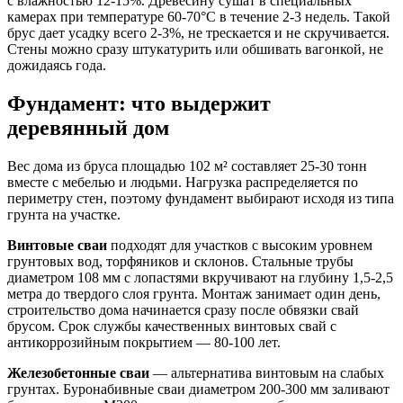
с влажностью 12-15%. Древесину сушат в специальных
камерах при температуре 60-70°С в течение 2-3 недель. Такой
брус дает усадку всего 2-3%, не трескается и не скручивается.
Стены можно сразу штукатурить или обшивать вагонкой, не
дожидаясь года.
Фундамент: что выдержит
деревянный дом
Вес дома из бруса площадью 102 м² составляет 25-30 тонн
вместе с мебелью и людьми. Нагрузка распределяется по
периметру стен, поэтому фундамент выбирают исходя из типа
грунта на участке.
Винтовые сваи
подходят для участков с высоким уровнем
грунтовых вод, торфяников и склонов. Стальные трубы
диаметром 108 мм с лопастями вкручивают на глубину 1,5-2,5
метра до твердого слоя грунта. Монтаж занимает один день,
строительство дома начинается сразу после обвязки свай
брусом. Срок службы качественных винтовых свай с
антикоррозийным покрытием — 80-100 лет.
Железобетонные сваи
— альтернатива винтовым на слабых
грунтах. Буронабивные сваи диаметром 200-300 мм заливают