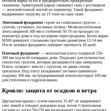
бетоном марки М300 в предварительно пробуренные
скважины. Арматурный каркас связывает сваи с ростверком
— железобетонной лентой по периметру. Такой фундамент
выдерживает нагрузку до 15 тонн на одну сваю.
Ленточный фундамент
строят на стабильных грунтах —
супесях, суглинках, песчаных почвах. Мелкозаглубленная
лента шириной 300 мм и глубиной 50-70 см проходит по
периметру дома и под несущими перегородками. Бетон марки
М300 армируют стальными прутками диаметром 12-14 мм.
После заливки фундамент набирает прочность 28 дней.
Плитный фундамент
— монолитная плита толщиной 250-
300 мм под всей площадью дома. Подходит для пучинистых
глинистых грунтов, которые расширяются при замерзании.
Плита «плавает» вместе с грунтом, не давая стенам
трескаться. Под плиту укладывают песчано-гравийную
подушку 300 мм, экструдированный пенополистирол 100 мм
для утепления и гидроизоляцию.
Кровля: защита от осадков и ветра
Двускатная крыша с углом наклона 35-40° не задерживает
снег зимой и отводит дождевую воду летом. Стропильная
система из доски 50х150 мм выдерживает снеговую нагрузку