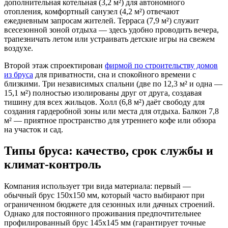
дополнительная котельная (3,2 м²) для автономного
отопления, комфортный санузел (4,2 м²) отвечают
ежедневным запросам жителей. Терраса (7,9 м²) служит
всесезонной зоной отдыха — здесь удобно проводить вечера,
трапезничать летом или устраивать детские игры на свежем
воздухе.
Второй этаж спроектирован
фирмой по строительству домов
из бруса
для приватности, сна и спокойного времени с
близкими. Три независимых спальни (две по 12,3 м² и одна —
15,1 м²) полностью изолированы друг от друга, создавая
тишину для всех жильцов. Холл (6,8 м²) даёт свободу для
создания гардеробной зоны или места для отдыха. Балкон 7,8
м² — приятное пространство для утреннего кофе или обзора
на участок и сад.
Типы бруса: качество, срок службы и
климат-контроль
Компания использует три вида материала: первый —
обычный брус 150х150 мм, который часто выбирают при
ограниченном бюджете для сезонных или дачных строений.
Однако для постоянного проживания предпочтительнее
профилированный брус 145х145 мм (гарантирует точные