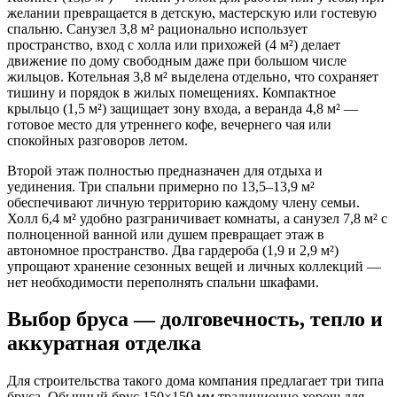
желании превращается в детскую, мастерскую или гостевую
спальню. Санузел 3,8 м² рационально использует
пространство, вход с холла или прихожей (4 м²) делает
движение по дому свободным даже при большом числе
жильцов. Котельная 3,8 м² выделена отдельно, что сохраняет
тишину и порядок в жилых помещениях. Компактное
крыльцо (1,5 м²) защищает зону входа, а веранда 4,8 м² —
готовое место для утреннего кофе, вечернего чая или
спокойных разговоров летом.
Второй этаж полностью предназначен для отдыха и
уединения. Три спальни примерно по 13,5–13,9 м²
обеспечивают личную территорию каждому члену семьи.
Холл 6,4 м² удобно разграничивает комнаты, а санузел 7,8 м² с
полноценной ванной или душем превращает этаж в
автономное пространство. Два гардероба (1,9 и 2,9 м²)
упрощают хранение сезонных вещей и личных коллекций —
нет необходимости переполнять спальни шкафами.
Выбор бруса — долговечность, тепло и
аккуратная отделка
Для строительства такого дома компания предлагает три типа
бруса. Обычный брус 150×150 мм традиционно хорош для