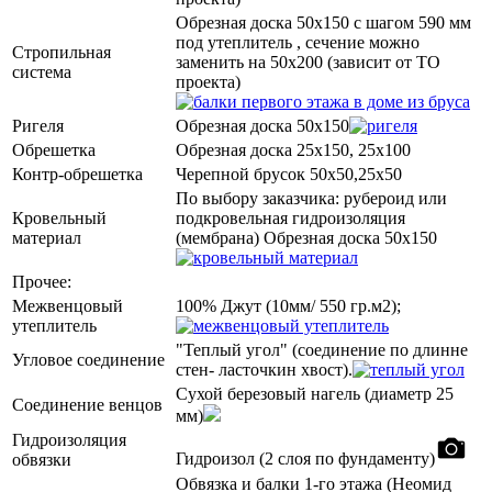
Обрезная доска 50х150 с шагом 590 мм
под утеплитель , сечение можно
Стропильная
заменить на 50х200 (зависит от ТО
система
проекта)
Ригеля
Обрезная доска 50х150
Обрешетка
Обрезная доска 25х150, 25х100
Контр-обрешетка
Черепной брусок 50х50,25х50
По выбору заказчика: рубероид или
Кровельный
подкровельная гидроизоляция
материал
(мембрана) Обрезная доска 50х150
Прочее:
Межвенцовый
100% Джут (10мм/ 550 гр.м2);
утеплитель
"Теплый угол" (соединение по длинне
Угловое соединение
стен- ласточкин хвост).
Сухой березовый нагель (диаметр 25
Соединение венцов
мм)
Гидроизоляция
Гидроизол (2 слоя по фундаменту)
обвязки
Обвязка и балки 1-го этажа (Неомид