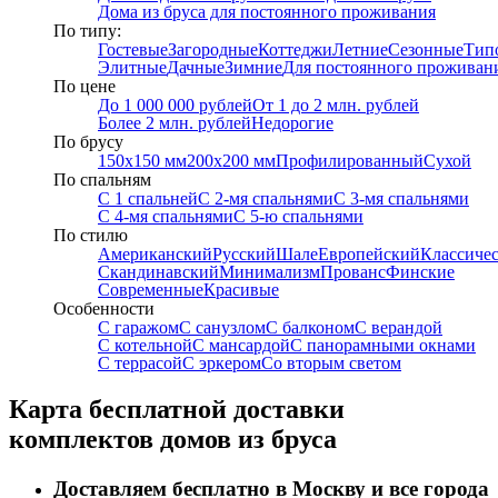
Дома из бруса для постоянного проживания
По типу:
Гостевые
Загородные
Коттеджи
Летние
Сезонные
Тип
Элитные
Дачные
Зимние
Для постоянного проживан
По цене
До 1 000 000 рублей
От 1 до 2 млн. рублей
Более 2 млн. рублей
Недорогие
По брусу
150х150 мм
200х200 мм
Профилированный
Сухой
По спальням
С 1 спальней
С 2-мя спальнями
С 3-мя спальнями
С 4-мя спальнями
С 5-ю спальнями
По стилю
Американский
Русский
Шале
Европейский
Классиче
Скандинавский
Минимализм
Прованс
Финские
Современные
Красивые
Особенности
С гаражом
С санузлом
С балконом
С верандой
С котельной
С мансардой
С панорамными окнами
С террасой
С эркером
Со вторым светом
Карта бесплатной доставки
комплектов домов из бруса
Доставляем бесплатно в Москву и все города