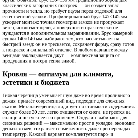
классических загородных построек — он создаёт запас
прочности и тепла, но требует паузы перед отделкой для
естественной усадки. Профилированный брус 145×145 мм
ускоряет монтаж: точная геометрия замков не пропускает
ветер, исключает щели, а поверхности практически не
нуждаются в дополнительном выравнивании. Брус камерной
сушки 140×140 мм выбирают тем, кто рассчитывает на
быстрый заезд: он не трескается, сохраняет форму, сразу готов
к покраске и финальной отделке. В любом варианте между
венцами закладывается джут — комплексная защита от
продувания и потери тепла зимой.
Кровля — оптимум для климата,
эстетики и бюджета
Гибкая черепица уменьшает шум даже во время проливного
дождя, придаёт современный вид, подходит для сложных
скатов. Металлочерепица лидирует по стоимости содержания:
служит более 30 лет, легко очищается от снега, не греется на
солнце и не тускнеет со временем. Ондулин выбирают для
сезонных решений — максимально прост в укладке, экономит
деньги хозяев, сохраняет герметичность даже при перепадах
температур. Каждый вариант комплектуется паро- и