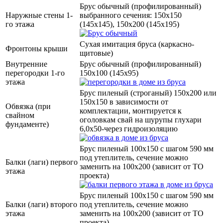
Брус обычный (профилированный)
Наружные стены 1-
выбранного сечения: 150х150
го этажа
(145х145), 150х200 (145х195)
Сухая имитация бруса (каркасно-
Фронтоны крыши
щитовые)
Внутренние
Брус обычный (профилированный)
перегородки 1-го
150х100 (145х95)
этажа
Брус пиленый (строганый) 150х200 или
150х150 в зависимости от
Обвязка (при
комплектации, монтируется к
свайном
оголовкам свай на шурупы глухари
фундаменте)
6,0х50-через гидроизоляцию
Брус пиленый 100х150 с шагом 590 мм
под утеплитель, сечение можно
Балки (лаги) первого
заменить на 100х200 (зависит от ТО
этажа
проекта)
Брус пиленый 100х150 с шагом 590 мм
Балки (лаги) второго
под утеплитель, сечение можно
этажа
заменить на 100х200 (зависит от ТО
проекта)