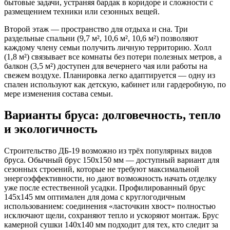
бытовые задачи, устраняя бардак в коридоре и сложности с
размещением техники или сезонных вещей.
Второй этаж — пространство для отдыха и сна. Три
раздельные спальни (9,7 м², 10,6 м², 10,6 м²) позволяют
каждому члену семьи получить личную территорию. Холл
(1,8 м²) связывает все комнаты без потери полезных метров, а
балкон (3,5 м²) доступен для вечернего чая или работы на
свежем воздухе. Планировка легко адаптируется — одну из
спален используют как детскую, кабинет или гардеробную, по
мере изменения состава семьи.
Варианты бруса: долговечность, тепло
и экологичность
Строительство ДБ-19 возможно из трёх популярных видов
бруса. Обычный брус 150х150 мм — доступный вариант для
сезонных строений, которые не требуют максимальной
энергоэффективности, но дают возможность начать отделку
уже после естественной усадки. Профилированный брус
145х145 мм оптимален для дома с круглогодичным
использованием: соединения «ласточкин хвост» полностью
исключают щели, сохраняют тепло и ускоряют монтаж. Брус
камерной сушки 140х140 мм подходит для тех, кто следит за