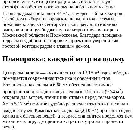
привлекает тех, кто ценит рациональность и тёплую
атмосферу собственного жилья на небольшом участке.
2
Площадь дома составляет 44 м
, размеры — 6 на 8 метров.
Такой дом выбирают городские пары, молодые семьи,
пожилые владельцы, которые строят дачу для сезонных
выездов или ищут бюджетную альтернативу квартире в
Московской области и Подмосковье. Благодаря площадке
террасы и удобной планировке, проект популярен и как
гостевой коттедж рядом с главным домом.
Планировка: каждый метр на пользу
2
Центральная зона — кухня площадью 12,15 м
, где свободно
помещается современная техника и обеденный стол.
2
Изолированная спальня 6,68 м
обеспечивает личное
2
пространство для одного-двух человек. Гостиная (9,54 м
)
открыта для встреч, чтения или отдыха перед телевизором.
2
Холл 5,17 м
помогает удобно распределить потоки и скрыть
2
вход в санузел. Компактная кладовка (2,10 м
) пригодится для
хранения бытовых вещей, а терраса становится продолжением
жизни на улице, где приятно встретить утро или провести
вечер.